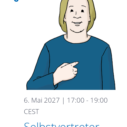
6. Mai 2027 | 17:00
-
19:00
Selbstvertreter-
CEST
Gruppe
Selbstvertreter-