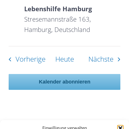
Lebenshilfe Hamburg
Stresemannstraße 163,
Hamburg, Deutschland
Veranstaltungen
Vera
Vorherige
Heute
Nächste
Kalender abonnieren
Einwilligung verwalten