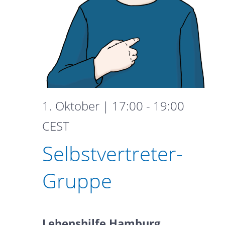
1. Oktober | 17:00
-
19:00
Selbstvertreter-
CEST
Gruppe
Selbstvertreter-
Gruppe
Lebenshilfe Hamburg