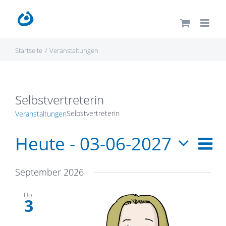
Zum
Inhalt
springen
Startseite
Veranstaltungen
Selbstvertreterin
Selbstvertreterin
Veranstaltungen
Heute
 - 
03-06-2027
Ve
Ans
Liste
Ans
Datum
Nav
September 2026
wählen.
Nav
Do.
3