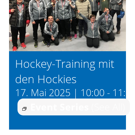
Hockey-Training mit
den Hockies
17. Mai 2025 | 10:00
-
11:0
Event Series
(See All)