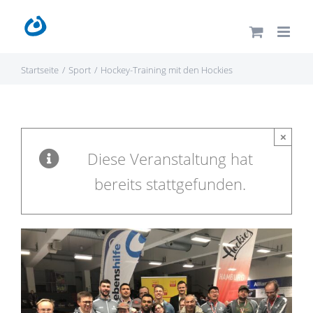
Zum
Inhalt
springen
Startseite
Sport
Hockey-Training mit den Hockies
×
Diese Veranstaltung hat
bereits stattgefunden.