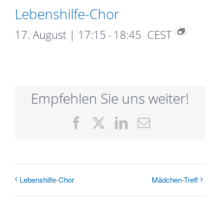
Lebens­hilfe-­Chor
17. August | 17:15
-
18:45
CEST
Empfehlen Sie uns weiter!
Facebook
X
LinkedIn
E-
Mail
Lebens­hilfe-­Chor
Mädchen-Treff