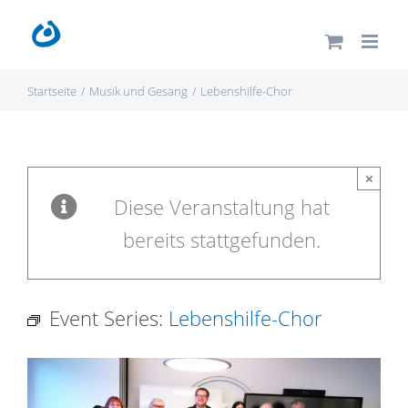
Zum
Inhalt
springen
Startseite
Musik und Gesang
Lebens­hilfe-­Chor
×
Diese Veranstaltung hat
bereits stattgefunden.
Event Series:
Lebens­hilfe-­Chor