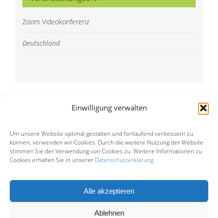
Zoom Videokonferenz
Deutschland
Einwilligung verwalten
Um unsere Website optimal gestalten und fortlaufend verbessern zu
© Copyright 2015 -
2026 | Eine
können, verwenden wir Cookies. Durch die weitere Nutzung der Website
stimmen Sie der Verwendung von Cookies zu. Weitere Informationen zu
Cookies erhalten Sie in unserer
Datenschutzerklärung
.
Einrichtung der
Lebenshilfe
Landesverband Hamburg e. V.
Alle akzeptieren
Ablehnen