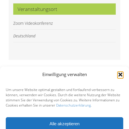
Veranstaltungsort
Zoom Videokonferenz
Deutschland
Einwilligung verwalten
Um unsere Website optimal gestalten und fortlaufend verbessern zu
© Copyright 2015 -
2026 | Eine
können, verwenden wir Cookies. Durch die weitere Nutzung der Website
stimmen Sie der Verwendung von Cookies zu. Weitere Informationen zu
Einrichtung der
Lebenshilfe
Cookies erhalten Sie in unserer
Datenschutzerklärung
.
Landesverband Hamburg e. V.
Alle akzeptieren